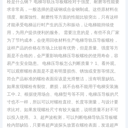
栓是什么钢？ 电梯导轨压导板螺栓对于强度、耐磨等性能要
求非常高，一般选择的是碳钢或合金钢制成。这些原材料在
强度、耐腐蚀性、耐磨性等方面的性能比较突出，只有这样
才能承受电梯运行时产生的压力和振动，让电梯能持续使
用，为用户提供便利的服务。 需要注意的是，有些不良厂家
为了节约成本，会使用回收材料生产电梯导轨压导板螺栓，
这样产品的价格在市场上比较有优势，但是质量、强度等方
面是不合格的，会严重影响电梯压导板螺栓的使用寿命，容
易产生安全隐患。 电梯压导板怎么判断质量？ 1、看外观。
可以观察螺栓表面是不是有明显损伤、锈蚀或变形等情况。
符合产品标准的螺栓表面应该是光滑整洁，没有明显缺陷。
如果发现螺栓有裂纹、磨损，就不合格不能用于电梯安装施
工中. 2、根据使用场合、电梯型号等不同，电梯压导板的尺
寸也不一样，所以可以对螺栓直径、长度等测量，与设计要
求比对。如果发现螺栓尺寸有较大偏差，说明质量不好不可
以投入使用。 3、超声波检测，可以判断电梯导轨压导板螺
栓内部缺陷，只要将超声波探头放置在螺栓表面，发送超声