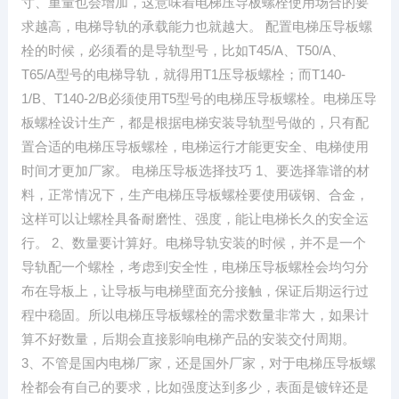
寸、重量也会增加，这意味着电梯压导板螺栓使用场合的要
求越高，电梯导轨的承载能力也就越大。 配置电梯压导板螺
栓的时候，必须看的是导轨型号，比如T45/A、T50/A、
T65/A型号的电梯导轨，就得用T1压导板螺栓；而T140-
1/B、T140-2/B必须使用T5型号的电梯压导板螺栓。电梯压导
板螺栓设计生产，都是根据电梯安装导轨型号做的，只有配
置合适的电梯压导板螺栓，电梯运行才能更安全、电梯使用
时间才更加厂家。 电梯压导板选择技巧 1、要选择靠谱的材
料，正常情况下，生产电梯压导板螺栓要使用碳钢、合金，
这样可以让螺栓具备耐磨性、强度，能让电梯长久的安全运
行。 2、数量要计算好。电梯导轨安装的时候，并不是一个
导轨配一个螺栓，考虑到安全性，电梯压导板螺栓会均匀分
布在导板上，让导板与电梯壁面充分接触，保证后期运行过
程中稳固。所以电梯压导板螺栓的需求数量非常大，如果计
算不好数量，后期会直接影响电梯产品的安装交付周期。
3、不管是国内电梯厂家，还是国外厂家，对于电梯压导板螺
栓都会有自己的要求，比如强度达到多少，表面是镀锌还是