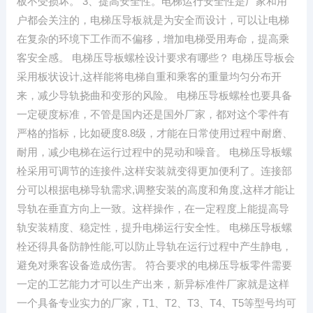
板不受损坏。 3、提高安全性。电梯运行安全性是厂家和用
户都会关注的，电梯压导板就是为安全而设计，可以让电梯
在复杂的环境下工作而不偏移，增加电梯受用寿命，提高乘
客安全感。 电梯压导板螺栓设计要求有哪些？ 电梯压导板会
采用板状设计,这样能将电梯自重和乘客的重量均匀分布开
来，减少导轨挠曲和变形的风险。 电梯压导板螺栓也要具备
一定硬度标准，不管是国内还是国外厂家，都对这个零件有
严格的指标，比如硬度8.8级，才能在日常使用过程中耐磨、
耐用，减少电梯在运行过程中的晃动和噪音。 电梯压导板螺
栓采用可调节的连接件,这样安装就变得更加便利了。连接部
分可以根据电梯导轨需求,调整安装的高度和角度,这样才能让
导轨在垂直方向上一致。这样操作，在一定程度上能提高导
轨安装精度、稳定性，提升电梯运行安全性。 电梯压导板螺
栓还得具备防静性能,可以防止导轨在运行过程中产生静电，
避免对乘客设备造成伤害。 符合要求的电梯压导板零件需要
一定的工艺能力才可以生产出来，新异标准件厂家就是这样
一个具备专业实力的厂家，T1、T2、T3、T4、T5等型号均可