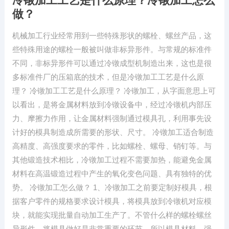
冷镦加工工艺是什么原理？冷镦加工怎么
做？
机械加工行业经常用到一些特殊形状的螺栓、螺丝产品，这
些特殊用途的螺栓一般被叫做非标异形件。与常规的标准件
不同，非标异形件可以通过冷镦成型机制造出来，这也是很
多标准件厂的压箱底的技术，但是冷镦加工工艺是什么原
理？ 冷镦加工工艺是什么原理？ 冷镦加工，从字面意思上可
以看出，是将金属材料放到冷镦设备中，经过冷镦机内部压
力、摩擦力作用，让金属材料强制通过模具孔，利用事先设
计好的模具制造成所需要的形状、尺寸。 冷镦加工适合制造
高精度、高强度要求的零件，比如螺栓、螺母、销钉等。与
其他锻造技术相比，冷镦加工过程不需要加热，能避免金属
材料在高温锻造过程中产生的氧化变色问题、具有独特的优
势。 冷镦加工怎么做？ 1、冷镦加工之前要定制好模具，根
据客户零件的规格要求设计模具，将模具放到冷镦机对应模
块，就能实现批量自动加工生产了。不管什么样的螺栓螺丝
异形件，将模具做好是非常重要的环节，所以模具材料、强