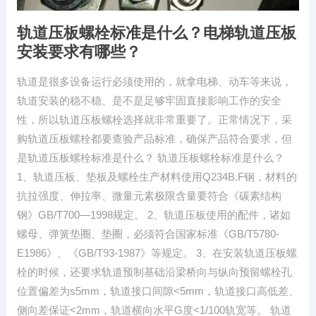
轨道压板螺栓标准是什么？电梯轨道压板
安装要求有哪些？
轨道是很多设备运行必须使用的，就拿电梯、动车等来说，
轨道安装的稳不稳、是不是足够牢固直接影响工作的安全
性，所以轨道压板螺栓选择就非常重要了。正常情况下，采
购轨道压板螺栓都要查验产品标准，确保产品符合要求，但
是轨道压板螺栓标准是什么？ 轨道压板螺栓标准是什么？
1、轨道压板、垫板及螺栓生产材料使用Q234B.F钢，材料的
抗拉强度、伸拉率、微量元素极限含量要符合《碳素结构
钢》GB/T700—1998规定。 2、轨道压板使用的配件，诸如
螺母、弹簧垫圈、垫圈，必须符合国家标准《GB/T5780-
E1986》、《GB/T93-1987》等规定。 3、在安装轨道压板螺
栓的时候，还要求轨道预制基础沿梁桥向与纵向预留螺栓孔
位置偏差为s5mm，轨道接口间隙<5mm，轨道接口高低差、
侧向差保证<2mm，轨道横向水平G度<1/100轨宽等。 轨道