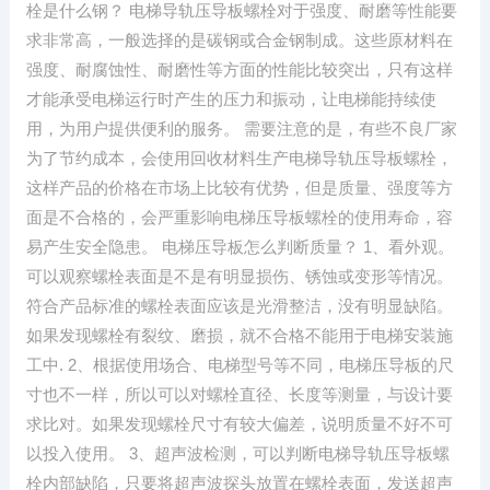
栓是什么钢？ 电梯导轨压导板螺栓对于强度、耐磨等性能要
求非常高，一般选择的是碳钢或合金钢制成。这些原材料在
强度、耐腐蚀性、耐磨性等方面的性能比较突出，只有这样
才能承受电梯运行时产生的压力和振动，让电梯能持续使
用，为用户提供便利的服务。 需要注意的是，有些不良厂家
为了节约成本，会使用回收材料生产电梯导轨压导板螺栓，
这样产品的价格在市场上比较有优势，但是质量、强度等方
面是不合格的，会严重影响电梯压导板螺栓的使用寿命，容
易产生安全隐患。 电梯压导板怎么判断质量？ 1、看外观。
可以观察螺栓表面是不是有明显损伤、锈蚀或变形等情况。
符合产品标准的螺栓表面应该是光滑整洁，没有明显缺陷。
如果发现螺栓有裂纹、磨损，就不合格不能用于电梯安装施
工中. 2、根据使用场合、电梯型号等不同，电梯压导板的尺
寸也不一样，所以可以对螺栓直径、长度等测量，与设计要
求比对。如果发现螺栓尺寸有较大偏差，说明质量不好不可
以投入使用。 3、超声波检测，可以判断电梯导轨压导板螺
栓内部缺陷，只要将超声波探头放置在螺栓表面，发送超声