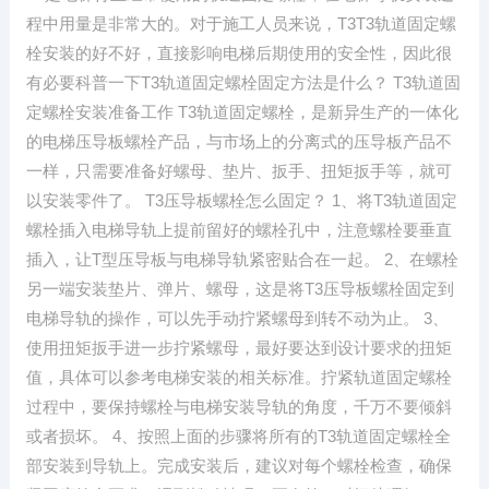
程中用量是非常大的。对于施工人员来说，T3T3轨道固定螺
栓安装的好不好，直接影响电梯后期使用的安全性，因此很
有必要科普一下T3轨道固定螺栓固定方法是什么？ T3轨道固
定螺栓安装准备工作 T3轨道固定螺栓，是新异生产的一体化
的电梯压导板螺栓产品，与市场上的分离式的压导板产品不
一样，只需要准备好螺母、垫片、扳手、扭矩扳手等，就可
以安装零件了。 T3压导板螺栓怎么固定？ 1、将T3轨道固定
螺栓插入电梯导轨上提前留好的螺栓孔中，注意螺栓要垂直
插入，让T型压导板与电梯导轨紧密贴合在一起。 2、在螺栓
另一端安装垫片、弹片、螺母，这是将T3压导板螺栓固定到
电梯导轨的操作，可以先手动拧紧螺母到转不动为止。 3、
使用扭矩扳手进一步拧紧螺母，最好要达到设计要求的扭矩
值，具体可以参考电梯安装的相关标准。拧紧轨道固定螺栓
过程中，要保持螺栓与电梯安装导轨的角度，千万不要倾斜
或者损坏。 4、按照上面的步骤将所有的T3轨道固定螺栓全
部安装到导轨上。完成安装后，建议对每个螺栓检查，确保