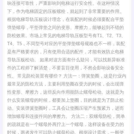
响连接可靠性，严重影响到电梯运行安全性。在这种情况
下，作为电梯固定的压板螺栓，就起到了非常重要的作用。
根据电梯导轨压板设计理念，在装配的时候必须要配合平垫
弹垫螺母，平垫弹垫之间的变形、摩擦力，能够起到不错的
防松效果。市场上常见的电梯导轨压板型号有T1、T2、T3、
T4、T5，不同型号对应的平垫弹垫螺母规格也不一样，装配
是有严格要求的，只有使用合适的配件，才能有效防止电梯
导轨压板松动。 如果对这方面有什么疑问，可以找新异标准
件的工程师了解清楚，不要盲目使用，不然会影响设备安全
性。 常见防松装置有哪些？ 方法一：弹簧垫圈，这是行业内
最常见的防松方法，主要利用垫圈在受力的时候，会出现弹
性变形、摩擦力，这些反向作用能防止螺母松动。这就是为
什么安装螺母的时候，都要加上垫圈，目的就是为了防止松
动。安装弹簧垫圈时，工具会让垫圈压缩产生预紧力，进而
增加螺母和连接件间的摩擦力。 方法二：双螺母防松，简单
的说就是在一个螺母外再拧上一个螺母，这样设备在受力的
时候，两者发生可以防止螺母松动。根据设计需求，一般使